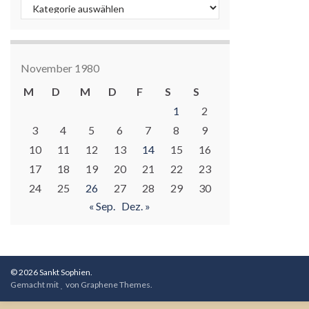
Kategorien
November 1980
M
D
M
D
F
S
S
1
2
3
4
5
6
7
8
9
10
11
12
13
14
15
16
17
18
19
20
21
22
23
24
25
26
27
28
29
30
« Sep.
Dez. »
© 2026 Sankt Sophien.
Gemacht mit
von
Graphene Themes
.