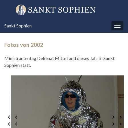
Sankt Sophien
Navi
umsc
Fotos von 2002
Ministrantentag Dekenat Mitte fand dieses Jahr in Sankt
Sophien statt.