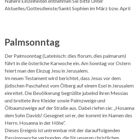
Nähere Einzelheiten entnehmen Sie bitte Unter
Aktuelles/Gottesdienste/Sankt Sophien im März bzw. April
Palmsonntag
Der Palmsonntag (Lateinisch: dies florum, dies palmarum)
führt in die österliche Karwoche ein. Am Sonntag vor Ostern
feiert man den Einzug Jesu in Jerusalem.
Im neuen Testament wird berichtet, dass Jesus vor dem
jüdischen Paschafest vom Ölberg auf einem Esel in Jerusalem
einreitet. Die Bevölkerung begrüßte jubelnd ihren Messias
und breitete ihre Kleider sowie Palmzweige und
Ölbaumzweige auf der Straße aus. Dabei riefen sie: „Hosanna
dem Sohn Davids! Gesegnet sei er, der kommt im Namen des
Herrn. Hosanna in der Höhe“.
Dieses Ereignis ist untrennbar mit der darauffolgenden
Passionswoche verbunden, die für unseren christlichen