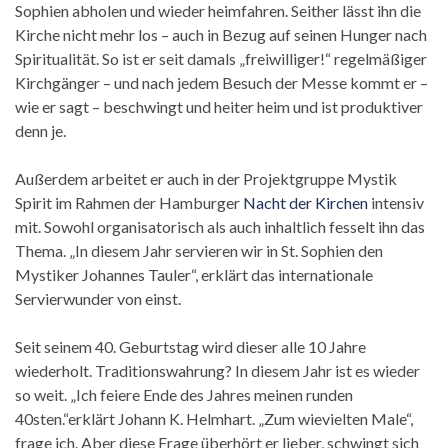
Sophien abholen und wieder heimfahren. Seither lässt ihn die
Kirche nicht mehr los – auch in Bezug auf seinen Hunger nach
Spiritualität. So ist er seit damals „freiwilliger!“ regelmäßiger
Kirchgänger – und nach jedem Besuch der Messe kommt er –
wie er sagt – beschwingt und heiter heim und ist produktiver
denn je.
Außerdem arbeitet er auch in der Projektgruppe Mystik
Spirit im Rahmen der Hamburger
Nacht der Kirchen
intensiv
mit. Sowohl organisatorisch als auch inhaltlich fesselt ihn das
Thema. „In diesem Jahr servieren wir in St. Sophien den
Mystiker Johannes Tauler“, erklärt das internationale
Servierwunder von einst.
Seit seinem 40. Geburtstag wird dieser alle 10 Jahre
wiederholt. Traditionswahrung? In diesem Jahr ist es wieder
so weit. „Ich feiere Ende des Jahres meinen runden
40sten.“erklärt Johann K. Helmhart. „Zum wievielten Male“,
frage ich. Aber diese Frage überhört er lieber, schwingt sich