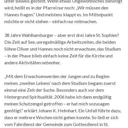
unter Beweis gestellt. Wenn etwas Ungewöhnliches benötigt
wird, heißt es in der Pfarrei nur noch: „Wir müssen den
Hannes fragen.“ Und meistens klappt es. Im Mittelpunkt
möchte er nicht stehen – einfach nur mitmachen.
38 Jahre Wahlhamburger – aber erst drei Jahre St. Sophien?
Die Zeit auf See, unregelmäßige Arbeitszeiten, die beiden
Söhne Oliver und Hannes noch nicht erwachsen, das Studium
– in der Phase blieb einfach keine Zeit für die Kirche und
andere Aktivitäten nebenher.
„Mit dem Erwachsenwerden der Jungen und zu Beginn
meines ‚zweiten Lebens‘ nach dem Studium begann zuerst
einmal eine Zeit der Suche. Besonders auch vor dem
Hintergrund Spiritualität. 2006 habe ich dann endgültig
meinen Schutzengel getroffen – er hat mich sozusagen
genötigt.“ erklärt Johann K. Helmhart. Ein Unfall führte dazu,
dass er mehrere Wochen nicht gehen konnte. So ließ er sich
vom Fahrdienst der Gemeinde zum Gottesdienst in St.