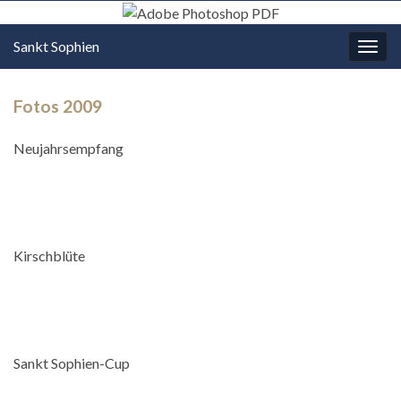
Sankt Sophien
Navi
umsc
Fotos 2009
Neujahrsempfang
Kirschblüte
Sankt Sophien-Cup