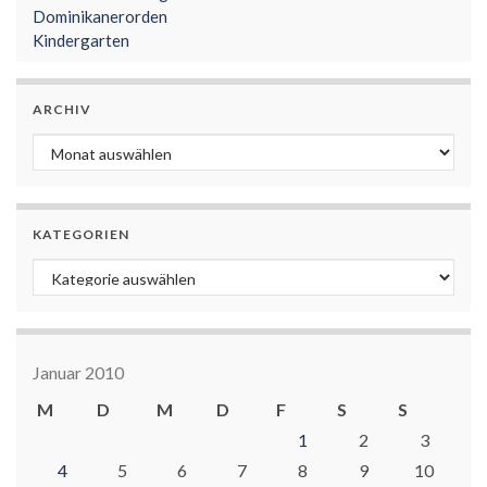
Dominikanerorden
Kindergarten
ARCHIV
Archiv
KATEGORIEN
Kategorien
Januar 2010
M
D
M
D
F
S
S
1
2
3
4
5
6
7
8
9
10