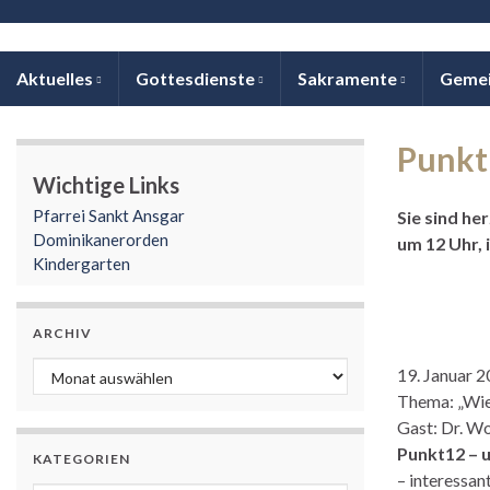
Aktuelles
Gottesdienste
Sakramente
Geme
Punkt
Wichtige Links
Pfarrei Sankt Ansgar
Sie sind he
Dominikanerorden
um 12 Uhr, 
Kindergarten
ARCHIV
Archiv
19. Januar 
Thema: „Wie 
Gast: Dr. W
Punkt12 – 
KATEGORIEN
– interessan