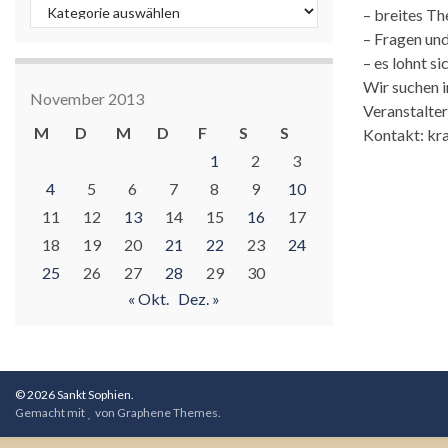
Kategorien
– breites T
– Fragen un
– es lohnt si
Wir suchen 
November 2013
Veranstalter
M
D
M
D
F
S
S
Kontakt: kr
1
2
3
4
5
6
7
8
9
10
11
12
13
14
15
16
17
18
19
20
21
22
23
24
25
26
27
28
29
30
« Okt.
Dez. »
© 2026 Sankt Sophien.
Gemacht mit
von
Graphene Themes
.