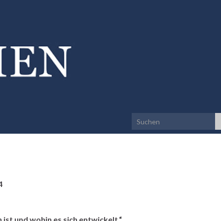
Search for:
4
st und wohin es sich entwickelt.“