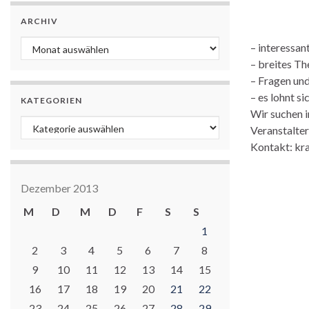
ARCHIV
Archiv
– interessan
– breites T
– Fragen un
– es lohnt si
KATEGORIEN
Wir suchen 
Kategorien
Veranstalter
Kontakt: kr
Dezember 2013
M
D
M
D
F
S
S
1
2
3
4
5
6
7
8
9
10
11
12
13
14
15
16
17
18
19
20
21
22
23
24
25
26
27
28
29