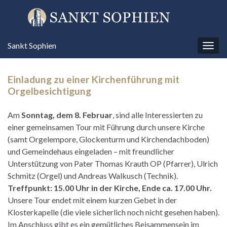
Sankt Sophien
Navi
umsc
Einladung zu einer Kirchenführung mit
Orgelbesichtigung
Am
Sonntag, dem 8. Februar
, sind alle Interessierten zu
einer gemeinsamen Tour mit Führung durch unsere Kirche
(samt Orgelempore, Glockenturm und Kirchendachboden)
und Gemeindehaus eingeladen – mit freundlicher
Unterstützung von Pater Thomas Krauth OP (Pfarrer), Ulrich
Schmitz (Orgel) und Andreas Walkusch (Technik).
Treffpunkt: 15.00 Uhr in der Kirche, Ende ca. 17.00 Uhr.
Unsere Tour endet mit einem kurzen Gebet in der
Klosterkapelle (die viele sicherlich noch nicht gesehen haben).
Im Anschluss gibt es ein gemütliches Beisammensein im