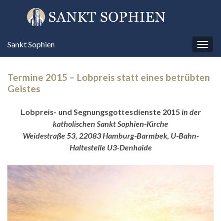
Sankt Sophien
Navi
umsc
Termine 2015 – Lobpreis statt eines betrübten
Geistes
Lobpreis- und Segnungsgottesdienste 2015
in der
katholischen Sankt Sophien-Kirche
Weidestraße 53, 22083 Hamburg-Barmbek, U-Bahn-
Haltestelle U3-Denhaide