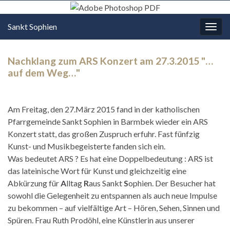
Sankt Sophien
Navi
umsc
Nachklang zum ARS Konzert am 27.3.2015 "…
auf dem Weg…"
Am Freitag, den 27.März 2015 fand in der katholischen
Pfarrgemeinde Sankt Sophien in Barmbek wieder ein ARS
Konzert statt, das großen Zuspruch erfuhr. Fast fünfzig
Kunst- und Musikbegeisterte fanden sich ein.
Was bedeutet ARS ? Es hat eine Doppelbedeutung : ARS ist
das lateinische Wort für Kunst und gleichzeitig eine
Abkürzung für
A
lltag
R
aus Sankt
S
ophien. Der Besucher hat
sowohl die Gelegenheit zu entspannen als auch neue Impulse
zu bekommen – auf vielfältige Art – Hören, Sehen, Sinnen und
Spüren. Frau Ruth Prodöhl, eine Künstlerin aus unserer