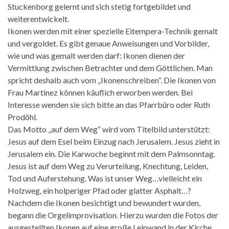
Stuckenborg gelernt und sich stetig fortgebildet und
weiterentwickelt.
Ikonen werden mit einer spezielle Eitempera-Technik gemalt
und vergoldet. Es gibt genaue Anweisungen und Vorbilder,
wie und was gemalt werden darf: Ikonen dienen der
Vermittlung zwischen Betrachter und dem Göttlichen. Man
spricht deshalb auch vom „Ikonenschreiben“. Die Ikonen von
Frau Martinez können käuflich erworben werden. Bei
Interesse wenden sie sich bitte an das Pfarrbüro oder Ruth
Prodöhl.
Das Motto „auf dem Weg“ wird vom Titelbild unterstützt:
Jesus auf dem Esel beim Einzug nach Jerusalem. Jesus zieht in
Jerusalem ein. Die Karwoche beginnt mit dem Palmsonntag.
Jesus ist auf dem Weg zu Verurteilung, Knechtung, Leiden,
Tod und Auferstehung. Was ist unser Weg…vielleicht ein
Holzweg, ein holperiger Pfad oder glatter Asphalt…?
Nachdem die Ikonen besichtigt und bewundert wurden,
begann die Orgelimprovisation. Hierzu wurden die Fotos der
ausgestellten Ikonen auf eine große Leinwand in der Kirche