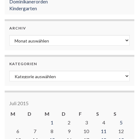
Dominikanerorden
Kindergarten
ARCHIV
Archiv
KATEGORIEN
Kategorien
Juli 2015
M
D
M
D
F
S
S
1
2
3
4
5
6
7
8
9
10
11
12