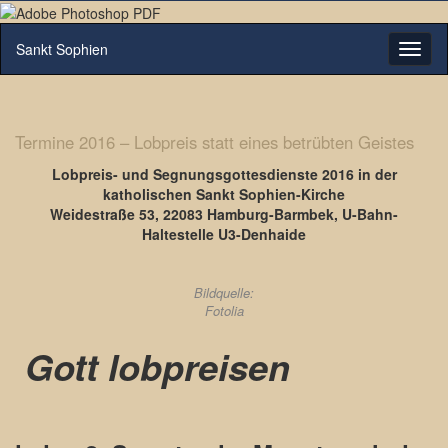
Sankt Sophien
Navig
umsch
Termine 2016 – Lobpreis statt eines betrübten Geistes
Lobpreis- und Segnungsgottesdienste 2016 in der
katholischen Sankt Sophien-Kirche
Weidestraße 53, 22083 Hamburg-Barmbek, U-Bahn-
Haltestelle U3-Denhaide
Bildquelle:
Fotolia
Gott lobpreisen