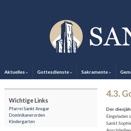
Aktuelles
Gottesdienste
Sakramente
Gem
4.3. G
Wichtige Links
Pfarrei Sankt Ansgar
Der diesjäh
Dominikanerorden
Eingeladen 
Kindergarten
Sankt Sophi
Anschließen