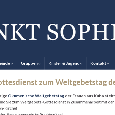
einde
Gruppen
Kinder & Jugend
Kontakt
ottesdienst zum Weltgebetstag d
rige
Ökumenische Weltgebetstag
der Frauen aus Kuba steht
sind Sie zum Weltgebets-Gottesdienst in Zusammenarbeit mit der 
en-Kirche!
des Beisammensein im Sophien-Saal.