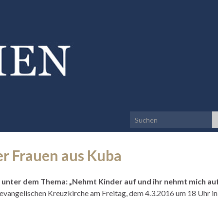
Search for:
er Frauen aus Kuba
 unter dem Thema: „Nehmt Kinder auf und ihr nehmt mich auf
evangelischen Kreuzkirche am Freitag, dem 4.3.2016 um 18 Uhr in