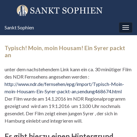
Sankt Sophien
Navi
umsc
Typisch! Moin, moin Housam! Ein Syrer packt
an
unter dem nachstehendem Link kann ein ca. 30 minütiger Film
des NDR Fernsehens angesehen werden :
http://www.ndr.de/fernsehen/epg/import/Typisch-Moin-
moin-Housam-Ein-Syrer-packt-an,sendung468674.html
Der Film wurde am 14.1.2016 im NDR Regionalprogramm
gezeigt und wird am 19.1.2016 um 13.00 Uhr nochmals
gesendet. Der Film zeigt einen jungen Syrer , der sich in
Hamburg einlebt und integrieren will.
Es gibt hierzu einen Hintergrund.