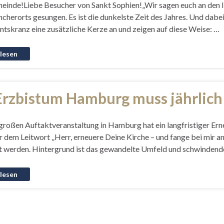
inde!Liebe Besucher von Sankt Sophien!„Wir sagen euch an den lie
herorts gesungen. Es ist die dunkelste Zeit des Jahres. Und dabei
tskranz eine zusätzliche Kerze an und zeigen auf diese Weise: …
Erzbistum Hamburg muss jährlich 
 großen Auftaktveranstaltung in Hamburg hat ein langfristiger 
r dem Leitwort „Herr, erneuere Deine Kirche – und fange bei mir a
t werden. Hintergrund ist das gewandelte Umfeld und schwindende 