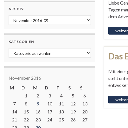
Liebe Geme
ARCHIV
Tagen manc
dem Adven
Archiv
KATEGORIEN
Kategorien
Das 
Mit einer
November 2016
steht unte
entwickel
M
D
M
D
F
S
S
1
2
3
4
5
6
7
8
9
10
11
12
13
14
15
16
17
18
19
20
21
22
23
24
25
26
27
28
29
30