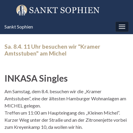
Sankt Sophien
Navi
umsc
Sa. 8.4. 11 Uhr besuchen wir "Kramer
Amtsstuben" am Michel
INKASA Singles
Am Samstag, dem 8.4. besuchen wir die „Kramer
Amtsstuben“, eine der ältesten Hamburger Wohnanlagen am
MICHEL gelegen.
Treffen um 11:00 am Haupteingang des „Kleinen Michel“.
Kurzer Weg unter der Straße und an der Zitronenjette vorbei
zum Kreyenkamp 10, da wollen wir hin.