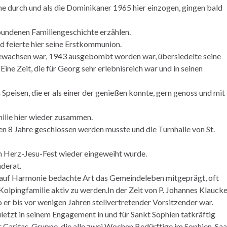
e durch und als die Dominikaner 1965 hier einzogen, gingen bald
bundenen Familiengeschichte erzählen.
nd feierte hier seine Erstkommunion.
wachsen war, 1943 ausgebombt worden war, übersiedelte seine
ine Zeit, die für Georg sehr erlebnisreich war und in seinen
Speisen, die er als einer der genießen konnte, gern genoss und mit
ilie hier wieder zusammen.
en 8 Jahre geschlossen werden musste und die Turnhalle von St.
am Herz-Jesu-Fest wieder eingeweiht wurde.
derat.
 auf Harmonie bedachte Art das Gemeindeleben mitgeprägt, oft
Kolpingfamilie aktiv zu werden.In der Zeit von P. Johannes Klauck
r bis vor wenigen Jahren stellvertretender Vorsitzender war.
zuletzt in seinem Engagement in und für Sankt Sophien tatkräftig
r Caritas-Gruppe, die alle zwei Wochen Bedürftige im Sophien-Saa