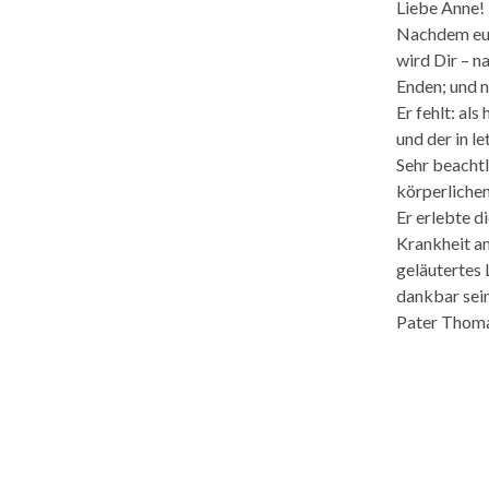
Liebe Anne!
Nachdem euer
wird Dir – n
Enden; und ni
Er fehlt: al
und der in l
Sehr beacht
körperliche
Er erlebte d
Krankheit an
geläutertes 
dankbar sei
Pater Thom