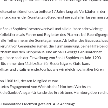
lte seinen Beruf und arbeitete 17 Jahre lang als Verkäufer in der
nte, dass er den Sonntagsgottesdienst nie ausfallen lassen musste
 Sankt Sophien überaus wertvoll und all die Jahre sehr wichtig:
Kollektierer, als Fahrer und Begleiter des Pfarrers bei Beerdigunge
n die Teilnahme an der Sonntagsmesse. Als Leiter des Bauausschus
ierung von Gemeinderäumen, die Turmsanierung. Seine Hilfe bei d
stbaum und den Krippenauf- und abbau. Georgs Großvater hat
ge Jahre nach der Einweihung von Sankt Sophien im Jahr 1900.
Erlös immer den Mahlzeiten für Bedürftige zu Gute kam.
ger und vitalisierende Jourfix, wie wir gleich noch näher hören
 1868 teil, dessen Mitglied er war.
d stetes Engagement von Weihbischof Norbert Werbs im
ek die Sankt-Ansgar-Urkunde des Erzbistums Hamburg überreicht
e Diamantene Hochzeit gefeiert. Alle Achtung!