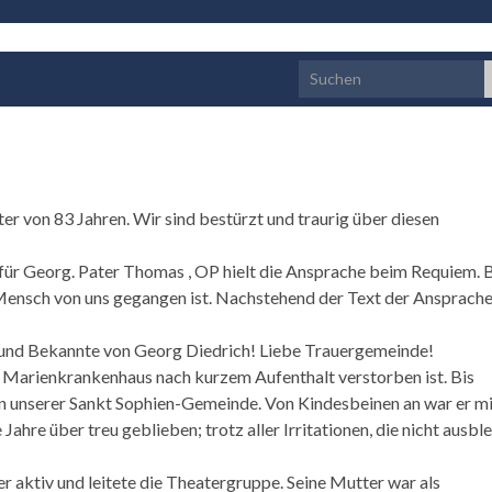
Search for:
er von 83 Jahren. Wir sind bestürzt und traurig über diesen
für Georg. Pater Thomas , OP hielt die Ansprache beim Requiem. B
 Mensch von uns gegangen ist. Nachstehend der Text der Ansprache
e und Bekannte von Georg Diedrich! Liebe Trauergemeinde!
 Marienkrankenhaus nach kurzem Aufenthalt verstorben ist. Bis
 in unserer Sankt Sophien-Gemeinde. Von Kindesbeinen an war er mi
 Jahre über treu geblieben; trotz aller Irritationen, die nicht ausbl
er aktiv und leitete die Theatergruppe. Seine Mutter war als