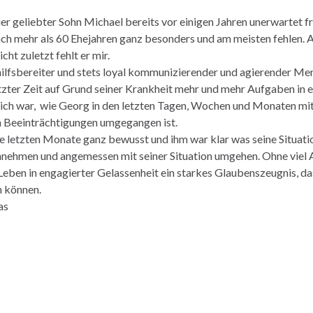
 geliebter Sohn Michael bereits vor einigen Jahren unerwartet frü
ach mehr als 60 Ehejahren ganz besonders und am meisten fehlen. Ab
cht zuletzt fehlt er mir.
s hilfsbereiter und stets loyal kommunizierender und agierender M
etzter Zeit auf Grund seiner Krankheit mehr und mehr Aufgaben in
lich war, wie Georg in den letzten Tagen, Wochen und Monaten mi
n Beeinträchtigungen umgegangen ist.
ie letzten Monate ganz bewusst und ihm war klar was seine Situati
nehmen und angemessen mit seiner Situation umgehen. Ohne viel 
Leben in engagierter Gelassenheit ein starkes Glaubenszeugnis, das
n können.
as