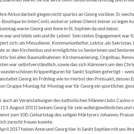
ahre Akkordarbeit gingen nicht spurlos an Georg vorüber. Er wechse
outique im InterConti, wobei er seinen Dienst immer so legen kon
Sonntag waren Georg und Anne in St. Sophien da und dabei.
n war und blieb sein und ihr Leben! Sein stetes Engagement war für
ert sich: als Messdiener, Kommunionhelfer, Lektor, als Sakristan, 
fuhr er den Kirchenbus und ermöglichte so Seniorinnen und Seniore
aktiv bei allen Baumaßnahmen: Kirchensanierung, Orgelbau, Renov
ten war selbstverständlich, sowie das sich Kümmern um den Chri
 wunderschönen Krippenfiguren für Sankt Sophien gefertigt – weni
anstaltet Georg im Frühling wie im Herbst den Preissakt, dessen 
n Gruppe Montag für Montag war für Georg ein sportlicher, geselli
 auch an Veranstaltungen des katholischen Männerclubs Casino von
n (13. August 2011) bekam Georg für sein außergewöhnliches un
ienst zum 100. Geburtstag des seligen Märtyrers Johannes Prass
ich zurecht freuen konnte.
pril 2017 haben Anne und Georg hier in Sankt Sophien mit uns ihr