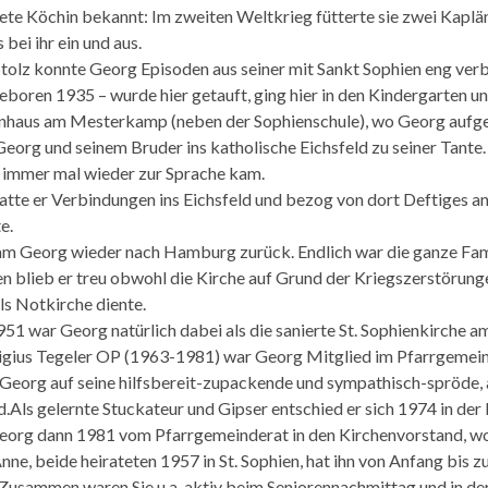
te Köchin bekannt: Im zweiten Weltkrieg fütterte sie zwei Kaplän
 bei ihr ein und aus.
tolz konnte Georg Episoden aus seiner mit Sankt Sophien eng ver
geboren 1935 – wurde hier getauft, ging hier in den Kindergarten u
haus am Mesterkamp (neben der Sophienschule), wo Georg aufge
eorg und seinem Bruder ins katholische Eichsfeld zu seiner Tante. E
 immer mal wieder zur Sprache kam.
hatte er Verbindungen ins Eichsfeld und bezog von dort Deftiges an 
e.
am Georg wieder nach Hamburg zurück. Endlich war die ganze Fam
n blieb er treu obwohl die Kirche auf Grund der Kriegszerstörung
ls Notkirche diente.
951 war Georg natürlich dabei als die sanierte St. Sophienkirche 
ligius Tegeler OP (1963-1981) war Georg Mitglied im Pfarrgemein
 Georg auf seine hilfsbereit-zupackende und sympathisch-spröde,
.Als gelernte Stuckateur und Gipser entschied er sich 1974 in der 
org dann 1981 vom Pfarrgemeinderat in den Kirchenvorstand, wo e
Anne, beide heirateten 1957 in St. Sophien, hat ihn von Anfang bis 
 Zusammen waren Sie u.a. aktiv beim Seniorennachmittag und in de