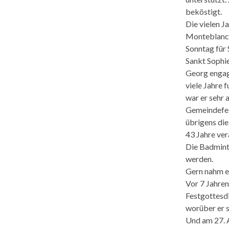
beköstigt.
Die vielen J
Monteblanc-B
Sonntag für 
Sankt Sophie
Georg engagi
viele Jahre 
war er sehr 
Gemeindefes
übrigens die
43 Jahre ver
Die Badminto
werden.
Gern nahm er
Vor 7 Jahre
Festgottesd
worüber er s
Und am 27. A