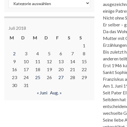
Kategorien
ausgezeichne
einige Patres
Nicht ohne S
Er selber – 
Juli 2018
Da das Wohn
M
D
M
D
F
S
S
Mutter mit G
Erzählungen
1
Bis zuletzt 
2
3
4
5
6
7
8
anderen teilt
9
10
11
12
13
14
15
Erst 1946 k
16
17
18
19
20
21
22
Sankt Sophie
23
24
25
26
27
28
29
Franziskus a
30
31
Am 1. Juni 1
« Juni
Aug. »
Seit Pater E
Seitdem hat
entscheidend
wechselte Ge
Seine liebe 
unterstützt.