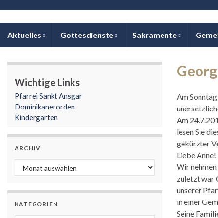
Aktuelles
Gottesdienste
Sakramente
Geme
Georg
Wichtige Links
Pfarrei Sankt Ansgar
Am Sonntag, 
Dominikanerorden
unersetzlich
Kindergarten
Am 24.7.2018
lesen Sie di
gekürzter Ve
ARCHIV
Liebe Anne!
Archiv
Wir nehmen h
zuletzt war 
unserer Pfarr
in einer Gem
KATEGORIEN
Seine Famili