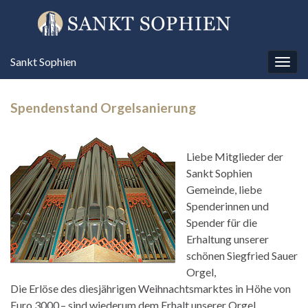
Sankt Sophien
Navi
umsc
Spendenstand Orgelsanierung
Liebe Mitglieder der
Sankt Sophien
Gemeinde, liebe
Spenderinnen und
Spender für die
Erhaltung unserer
schönen Siegfried Sauer
Orgel,
Die Erlöse des diesjährigen Weihnachtsmarktes in Höhe von
Euro 3000,– sind wiederum dem Erhalt unserer Orgel