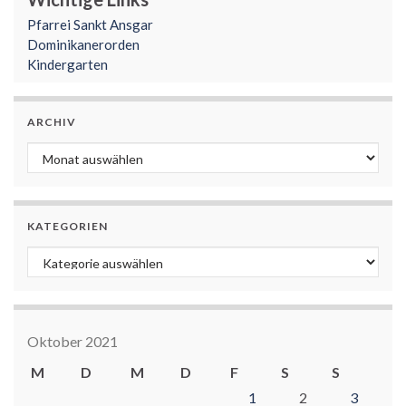
Pfarrei Sankt Ansgar
Dominikanerorden
Kindergarten
ARCHIV
Archiv
KATEGORIEN
Kategorien
Oktober 2021
M
D
M
D
F
S
S
1
2
3