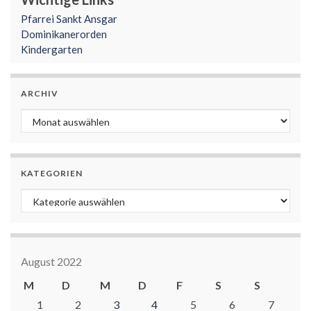
Pfarrei Sankt Ansgar
Dominikanerorden
Kindergarten
ARCHIV
Archiv
KATEGORIEN
Kategorien
August 2022
M
D
M
D
F
S
S
1
2
3
4
5
6
7