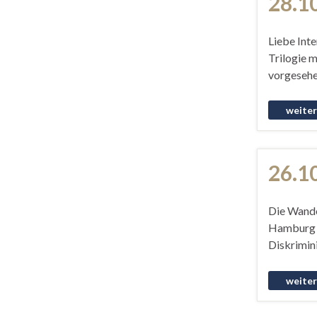
28.1
Liebe Int
Trilogie 
vorgesehe
26.1
Die Wande
Hamburg v
Diskrimini