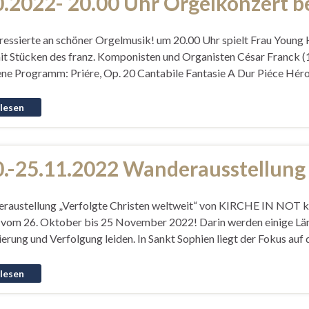
0.2022- 20.00 Uhr Orgelkonzert b
eressierte an schöner Orgelmusik! um 20.00 Uhr spielt Frau Young 
mit Stücken des franz. Komponisten und Organisten César Franck (
ne Programm: Priére, Op. 20 Cantabile Fantasie A Dur Piéce Héro
0.-25.11.2022 Wanderausstellung 
raustellung „Verfolgte Christen weltweit“ von KIRCHE IN NOT k
om 26. Oktober bis 25 November 2022! Darin werden einige Lände
erung und Verfolgung leiden. In Sankt Sophien liegt der Fokus auf