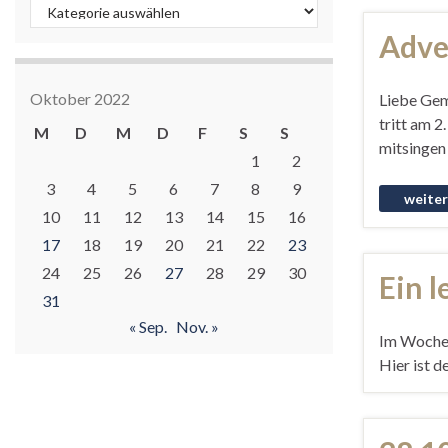
Kategorien
Adven
Oktober 2022
Liebe Gem
tritt am 2
M
D
M
D
F
S
S
mitsingen
1
2
3
4
5
6
7
8
9
10
11
12
13
14
15
16
17
18
19
20
21
22
23
24
25
26
27
28
29
30
Ein 
31
« Sep.
Nov. »
Im Wochen
Hier ist d