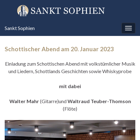
Sankt Sophien
Navi
umsc
Schottischer Abend am 20. Januar 2023
Einladung zum Schottischen Abend mit volkstümlicher Musik
und Liedern, Schottlands Geschichten sowie Whiskyprobe
mit dabei
Walter Mahr
(Gitarre)und
Waltraud Teuber-Thomson
(Flöte)