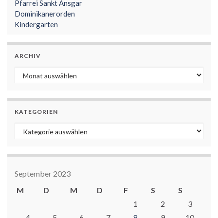
Pfarrei Sankt Ansgar
Dominikanerorden
Kindergarten
ARCHIV
Archiv
KATEGORIEN
Kategorien
September 2023
M
D
M
D
F
S
S
1
2
3
4
5
6
7
8
9
10