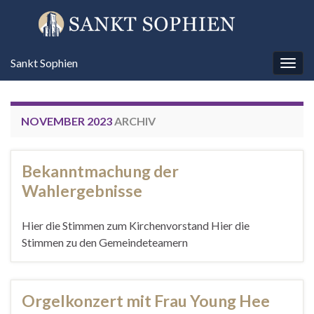
Sankt Sophien
Navi
umsc
NOVEMBER 2023
ARCHIV
Bekanntmachung der
Wahlergebnisse
Hier die Stimmen zum Kirchenvorstand Hier die
Stimmen zu den Gemeindeteamern
Orgelkonzert mit Frau Young Hee