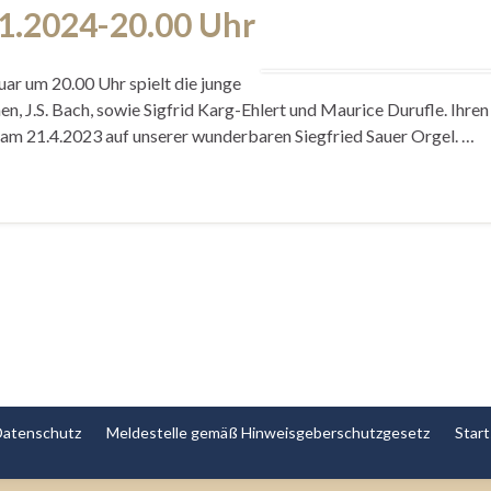
01.2024-20.00 Uhr
uar um 20.00 Uhr spielt die junge
 J.S. Bach, sowie Sigfrid Karg-Ehlert und Maurice Durufle. Ihren
tzt am 21.4.2023 auf unserer wunderbaren Siegfried Sauer Orgel. …
Datenschutz
Meldestelle gemäß Hinweisgeberschutzgesetz
Start