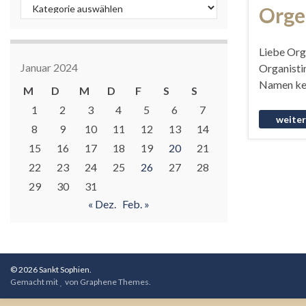
Kategorien
Orge
Liebe Orge
Januar 2024
Organisti
Namen kenn
M
D
M
D
F
S
S
1
2
3
4
5
6
7
8
9
10
11
12
13
14
15
16
17
18
19
20
21
22
23
24
25
26
27
28
29
30
31
« Dez.
Feb. »
© 2026 Sankt Sophien.
Gemacht mit
von
Graphene Themes
.