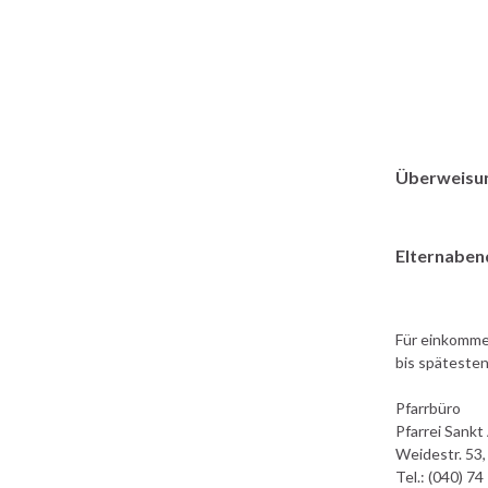
Überweisun
Elternaben
Für einkommen
bis spätesten
Pfarrbüro
Pfarrei Sank
Weidestr. 53
Tel.: (040) 7