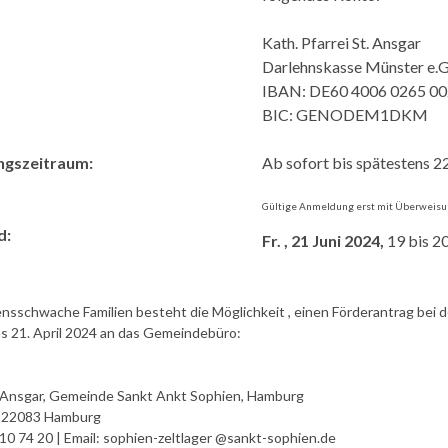
Kath. Pfarrei St. Ansgar
Darlehnskasse Münster e.G
IBAN: DE60 4006 0265 00
BIC: GENODEM1DKM
gszeitraum:
Ab sofort bis spätestens 22
Gültige Anmeldung erst mit Überweisun
d:
Fr. , 21 Juni 2024,
19 bis 2
sschwache Familien besteht die Möglichkeit , einen Förderantrag bei d
s 21. April 2024 an das Gemeindebüro:
t Ansgar, Gemeinde Sankt Ankt Sophien, Hamburg
, 22083 Hamburg
4 10 74 20 | Email: sophien-zeltlager @sankt-sophien.de