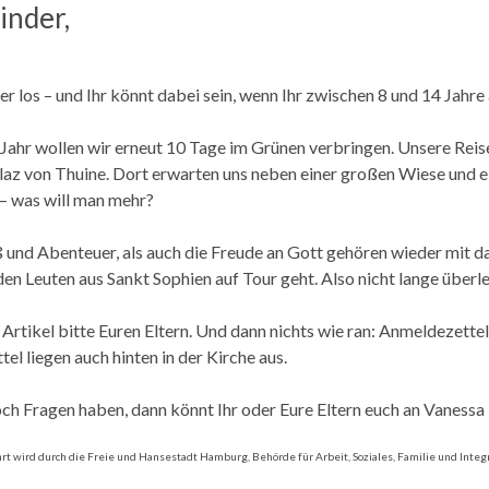
inder,
er los – und Ihr könnt dabei sein, wenn Ihr zwischen 8 und 14 Jahre a
Jahr wollen wir erneut 10 Tage im Grünen verbringen. Unsere Reise
az von Thuine. Dort erwarten uns neben einer großen Wiese und e
– was will man mehr?
und Abenteuer, als auch die Freude an Gott gehören wieder mit daz
en Leuten aus Sankt Sophien auf Tour geht. Also nicht lange überl
 Artikel bitte Euren Eltern. Und dann nichts wie ran: Anmeldezettel
el liegen auch hinten in der Kirche aus.
noch Fragen haben, dann könnt Ihr oder Eure Eltern euch an Vaness
rt wird durch die Freie und Hansestadt Hamburg, Behörde für Arbeit, Soziales, Familie und Integr