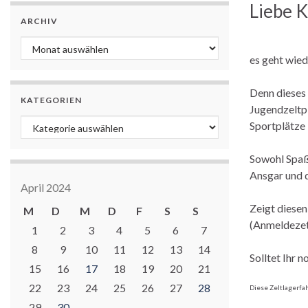
Liebe K
ARCHIV
Archiv
es geht wied
Denn dieses 
KATEGORIEN
Jugendzeltpl
Kategorien
Sportplätze 
Sowohl Spaß 
Ansgar und d
April 2024
Zeigt diesen
M
D
M
D
F
S
S
(Anmeldezett
1
2
3
4
5
6
7
8
9
10
11
12
13
14
Solltet Ihr 
15
16
17
18
19
20
21
22
23
24
25
26
27
28
Diese Zeltlagerfah
29
30