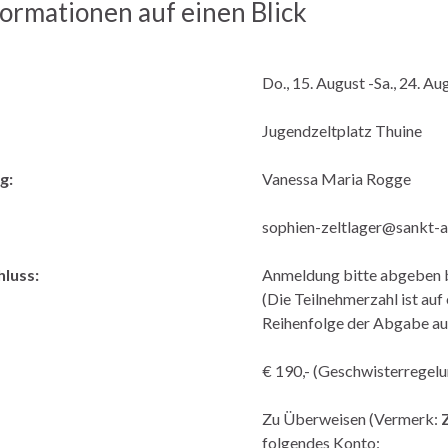
formationen auf einen Blick
Do., 15. August -Sa., 24. Au
Jugendzeltplatz Thuine
g:
Vanessa Maria Rogge
sophien-zeltlager@sankt-a
luss:
Anmeldung bitte abgeben 
(Die Teilnehmerzahl ist au
Reihenfolge der Abgabe auf
€ 190,- (Geschwisterregelun
Zu Überweisen (Vermerk:
Z
folgendes Konto: