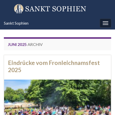
Sankt Sophien
Navi
umsc
JUNI 2025
ARCHIV
Eindrücke vom Fronleichnamsfest
2025