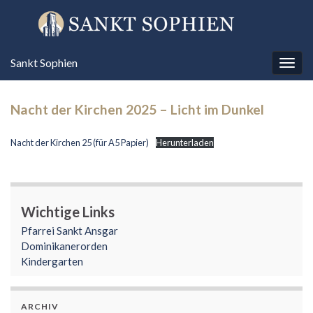
Sankt Sophien
Navi
umsc
Nacht der Kirchen 2025 – Licht im Dunkel
Nacht der Kirchen 25 (für A5 Papier)
Herunterladen
Wichtige Links
Pfarrei Sankt Ansgar
Dominikanerorden
Kindergarten
ARCHIV