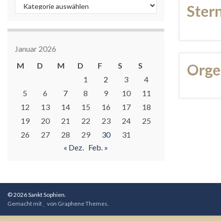
Kategorien
Ster
Januar 2026
M
D
M
D
F
S
S
Orge
1
2
3
4
5
6
7
8
9
10
11
12
13
14
15
16
17
18
19
20
21
22
23
24
25
26
27
28
29
30
31
« Dez.
Feb. »
© 2026 Sankt Sophien.
Gemacht mit
von
Graphene Themes
.