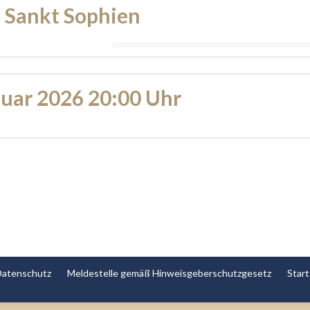
 Sankt Sophien
nuar 2026 20:00 Uhr
Datenschutz
Meldestelle gemäß Hinweisgeberschutzgesetz
Start