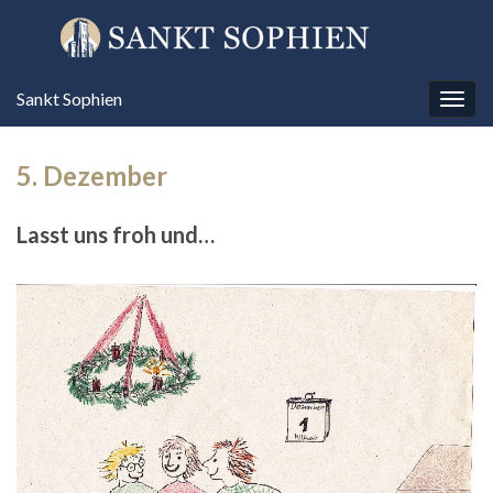
Sankt Sophien
Navi
umsc
5. Dezember
Lasst uns froh und…