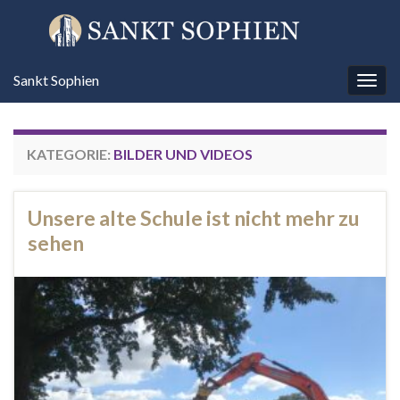
Sankt Sophien
Navi
umsc
KATEGORIE:
BILDER UND VIDEOS
Unsere alte Schule ist nicht mehr zu
sehen