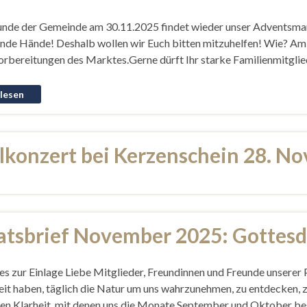
unde der Gemeinde am 30.11.2025 findet wieder unser Adventsmarkt
fende Hände! Deshalb wollen wir Euch bitten mitzuhelfen! Wie? 
orbereitungen des Marktes.Gerne dürft Ihr starke Familienmitglie
lkonzert bei Kerzenschein 28. N
tsbrief November 2025: Gottesd
es zur Einlage Liebe Mitglieder, Freundinnen und Freunde unserer 
t haben, täglich die Natur um uns wahrzunehmen, zu entdecken, zu 
hen Klarheit, mit denen uns die Monate September und Oktober b