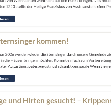
haft von Weihnachten wohl nicht auf den Punkt bringen. Dies mit 
n 1223 stellte der Heilige Franziskus von Assisi anstelle einer Pr
Sternsinger kommen!
uar 2026 werden wieder die Sternsinger durch unsere Gemeinde zie
 in die Häuser bringen möchten. Kommt einfach zum Vorbereitung
Pater Augustinus: pater.augustinus[at]sankt-ansgar.de Wenn Sie g
ge und Hirten gesucht! – Krippen