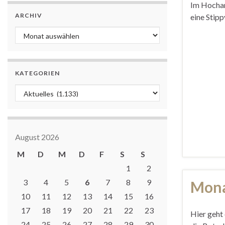
Im Hocham
ARCHIV
eine Stipp
Archiv
KATEGORIEN
Kategorien
August 2026
M
D
M
D
F
S
S
1
2
3
4
5
6
7
8
9
Mona
10
11
12
13
14
15
16
17
18
19
20
21
22
23
Hier geht 
24
25
26
27
28
29
30