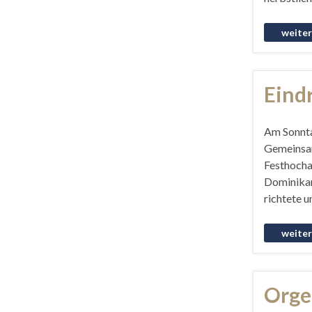
Eind
Am Sonnta
Gemeinsam
Festhocham
Dominikan
richtete u
Orge