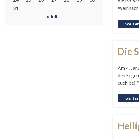
die Botsc
Weihnachte
31
« Juli
Die 
Am 4. Jan
den Segen
euch bei 
Heili