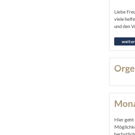
Liebe Fre
viele hel
und den V
Orge
Mona
Hier geht 
Möglichkei
herbstlic