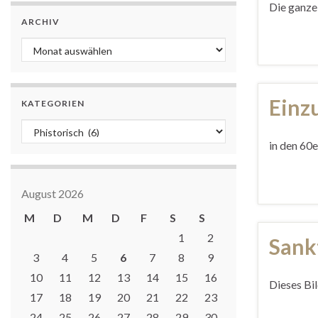
Die ganze
ARCHIV
Archiv
Einz
KATEGORIEN
Kategorien
in den 60
August 2026
M
D
M
D
F
S
S
1
2
Sank
3
4
5
6
7
8
9
10
11
12
13
14
15
16
Dieses Bi
17
18
19
20
21
22
23
24
25
26
27
28
29
30