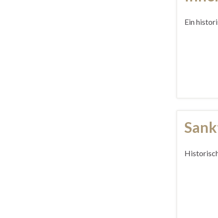
Ein histor
Sank
Historisc