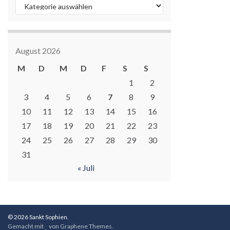
Kategorien
August 2026
M
D
M
D
F
S
S
1
2
3
4
5
6
7
8
9
10
11
12
13
14
15
16
17
18
19
20
21
22
23
24
25
26
27
28
29
30
31
« Juli
© 2026 Sankt Sophien.
Gemacht mit
von
Graphene Themes
.