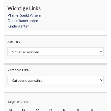
Wichtige Links
Pfarrei Sankt Ansgar
Dominikanerorden
Kindergarten
ARCHIV
Archiv
KATEGORIEN
Kategorien
August 2026
M
D
M
D
F
S
S