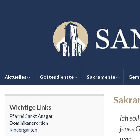
Aktuelles
Gottesdienste
Sakramente
Gem
Sakra
Wichtige Links
Pfarrei Sankt Ansgar
Ich so
Dominikanerorden
jenes G
Kindergarten
war.