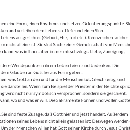
en eine Form, einen Rhythmus und setzen Orientierungspunkte. Si
en und verleihen dem Leben so Tiefe und einen Sinn.
Lebens ausgerichtet (Geburt, Ehe, Tod etc.). Kennzeichen solcher
em nicht alleine ist: Sie sind Sache einer Gemeinschaft von Mensch
en kann, was in ihnen aber immer mitschwingt: Liebe, Zuneigung,
sondere Wendepunkte in ihrem Leben feiern und bedenken: Die
s dem Glauben an Gott heraus Form geben.
nen, was Gott an den und für die Menschen tut. Gleichzeitig sind
ie darstellen. Wenn zum Beispiel der Priester in der Beichte spric
ng wird nicht nur symbolisch versprochen, sondern sie geschieht.
t wann, wo und was er will. Die Sakramente können und wollen Gott
e sind feste Zusage, daß Gott hier und jetzt handelt. Außerdem
tionen seines Lebens nicht allein gelassen ist: Deswegen werden 
 Um der Menschen willen hat Gott seiner Kirche durch Jesus Chris