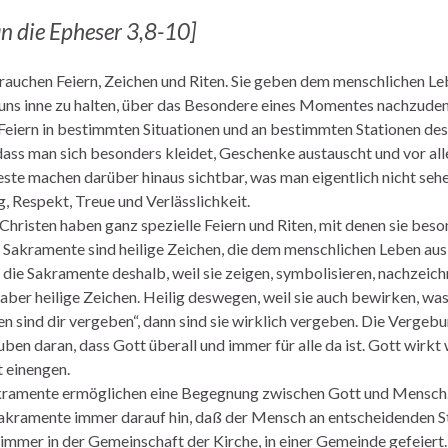
an die Epheser 3,8-10]
uchen Feiern, Zeichen und Riten. Sie geben dem menschlichen Leb
uns inne zu halten, über das Besondere eines Momentes nachzudenk
eiern in bestimmten Situationen und an bestimmten Stationen des 
 dass man sich besonders kleidet, Geschenke austauscht und vor all
este machen darüber hinaus sichtbar, was man eigentlich nicht seh
 Respekt, Treue und Verlässlichkeit.
Christen haben ganz spezielle Feiern und Riten, mit denen sie be
 Sakramente sind heilige Zeichen, die dem menschlichen Leben au
 die Sakramente deshalb, weil sie zeigen, symbolisieren, nachzeich
ber heilige Zeichen. Heilig deswegen, weil sie auch bewirken, was s
n sind dir vergeben“, dann sind sie wirklich vergeben. Die Vergebu
uben daran, dass Gott überall und immer für alle da ist. Gott wirk
 einengen.
ramente ermöglichen eine Begegnung zwischen Gott und Mensch. Si
akramente immer darauf hin, daß der Mensch an entscheidenden Sta
mmer in der Gemeinschaft der Kirche, in einer Gemeinde gefeiert.