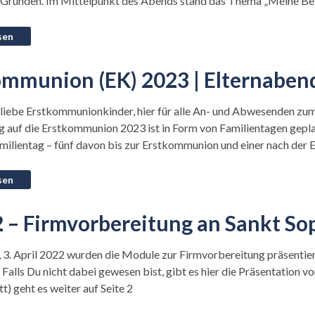
Gründen. Im Mittelpunkt des Abends stand das Thema „Meine Bez
ommunion (EK) 2023 | Elternabend
,liebe Erstkommunionkinder, hier für alle An- und Abwesenden zu
 auf die Erstkommunion 2023 ist in Form von Familientagen geplan
milientag – fünf davon bis zur Erstkommunion und einer nach de
2 – Firmvorbereitung an Sankt So
3. April 2022 wurden die Module zur Firmvorbereitung präsentier
 Falls Du nicht dabei gewesen bist, gibt es hier die Präsentati
t) geht es weiter auf Seite 2