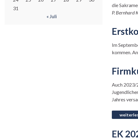
die Sakramen
31
P. Bernhard 
« Juli
Erstk
Im September
kommen. Anb
Firmk
Auch 2023/24
Jugendlichen
Jahres versa
EK 20