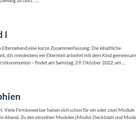
iehung zu Gott“. …
 I
m Elternabend eine kurze Zusammenfassung: Die inhaltliche
t, d.h. mindestens ein Elternteil arbeitet mit dem Kind gemeinsam
r Erstkommunion – findet am Samstag, 29. Oktober 2022, um …
phien
t. Viele Firmbewerber haben sich schon für ein oder zwei Module
on vom Abend. Zu den einzelnen Modulen (Modul-Deckblatt und Modu