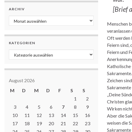
[Brief 
ARCHIV
Archiv
Menschen bra
veranlassen 
Oft werden F
KATEGORIEN
Feiern sind,
Feiern und F
Kategorien
Anerkennung,
Katholische 
Sakramente.
August 2026
Zeichen sind
Sakramente a
M
D
M
D
F
S
S
„Deine Sünde
1
2
Christen gla
3
4
5
6
7
8
9
Wirken nicht
10
11
12
13
14
15
16
Aber die Sak
weisen die S
17
18
19
20
21
22
23
Sakramente i
24
25
26
27
28
29
30