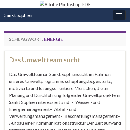
Sankt Sophien
Navi
umsc
SCHLAGWORT:
ENERGIE
Das Umweltteam sucht…
Das Umweltteaman Sankt Sophiensucht im Rahmen
unseres Umweltprogramms schöpfungsbegeisterte,
motivierte und lösungsorientiere Menschen, die an
Planung und Durchführung folgender Umweltprojekte in
Sankt Sophien interessiert sind: – Wasser- und
Energiemanagement– Abfall- und
Verwertungsmanagement– Beschaffungsmanagement–
Aufbau einer Kommunikationsstruktur Der Zeit aufwand
umfasst unregelmäßige Treffen alle zwei bis drei