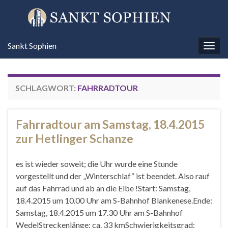
Sankt Sophien
Navi
umsc
SCHLAGWORT:
FAHRRADTOUR
Fahrradtour am Samstag, 18.4.2015
zur Hetlinger Schanze
es ist wieder soweit; die Uhr wurde eine Stunde
vorgestellt und der „Winterschlaf“ ist beendet. Also rauf
auf das Fahrrad und ab an die Elbe !Start: Samstag,
18.4.2015 um 10.00 Uhr am S-Bahnhof Blankenese.Ende:
Samstag, 18.4.2015 um 17.30 Uhr am S-Bahnhof
WedelStreckenlänge: ca. 33 kmSchwierigkeitsgrad: