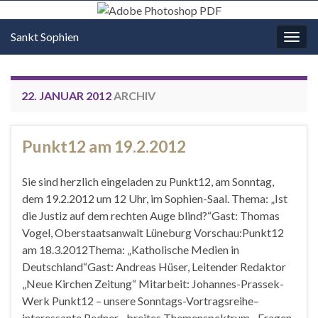
Sankt Sophien
Navi
umsc
22. JANUAR 2012
ARCHIV
Punkt12 am 19.2.2012
Sie sind herzlich eingeladen zu Punkt12, am Sonntag,
dem 19.2.2012 um 12 Uhr, im Sophien-Saal. Thema: „Ist
die Justiz auf dem rechten Auge blind?“Gast: Thomas
Vogel, Oberstaatsanwalt Lüneburg Vorschau:Punkt12
am 18.3.2012Thema: „Katholische Medien in
Deutschland“Gast: Andreas Hüser, Leitender Redaktor
„Neue Kirchen Zeitung“ Mitarbeit: Johannes-Prassek-
Werk Punkt12 – unsere Sonntags-Vortragsreihe–
interessante Redner– breites Themenspektrum– Fragen