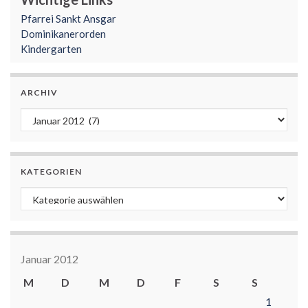
Pfarrei Sankt Ansgar
Dominikanerorden
Kindergarten
ARCHIV
Archiv
KATEGORIEN
Kategorien
Januar 2012
M
D
M
D
F
S
S
1