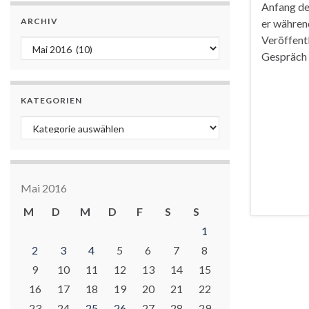
Anfang des
ARCHIV
er während
Veröffent
Archiv
Gespräch ü
KATEGORIEN
Kategorien
Mai 2016
M
D
M
D
F
S
S
1
2
3
4
5
6
7
8
9
10
11
12
13
14
15
16
17
18
19
20
21
22
23
24
25
26
27
28
29