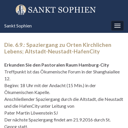
Sankt Sophien
Navi
umsc
Die. 6.9.: Spaziergang zu Orten Kirchlichen
Lebens; Altstadt-Neustadt-HafenCity
Erkunden Sie den Pastoralen Raum Hamburg-City
Treffpunkt ist das Ökumenische Forum in der Shanghaiallee
12.
Beginn: 18 Uhr mit der Andacht (15 Min.) in der
Ökumenischen Kapelle.
Anschließender Spaziergang durch die Altstadt, die Neustadt
und die HafenCity unter Leitung von
Pater Martin Löwenstein SJ
Der nächste Spaziergang findet am 21.9.2016 durch St.
Georg statt.