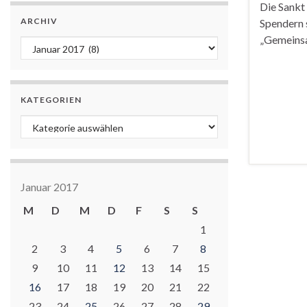
Die Sankt
ARCHIV
Spendern 
„Gemeinsa
Archiv
KATEGORIEN
Kategorien
Januar 2017
M
D
M
D
F
S
S
1
2
3
4
5
6
7
8
9
10
11
12
13
14
15
16
17
18
19
20
21
22
23
24
25
26
27
28
29