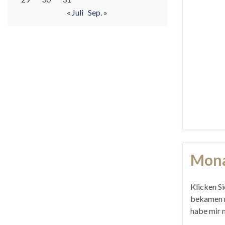
« Juli
Sep. »
Mona
Klicken Si
bekamen nu
habe mir 