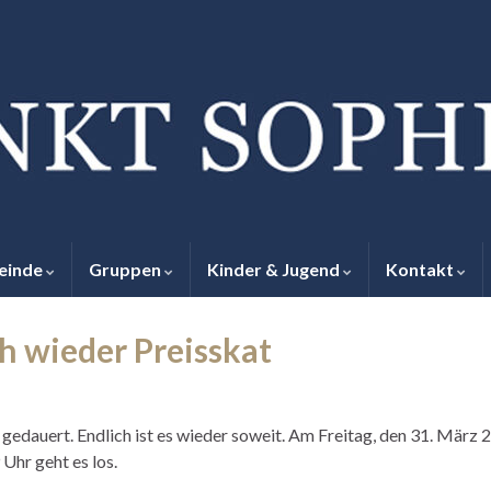
einde
Gruppen
Kinder & Jugend
Kontakt
h wieder Preisskat
 gedauert. Endlich ist es wieder soweit. Am Freitag, den 31. März
 Uhr geht es los.