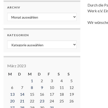
Durch die P
ARCHIV
Werk e.V. Ei
Archiv
Wir wünschen
KATEGORIEN
Kategorien
März 2023
M
D
M
D
F
S
S
1
2
3
4
5
6
7
8
9
10
11
12
13
14
15
16
17
18
19
20
21
22
23
24
25
26
27
28
29
30
31