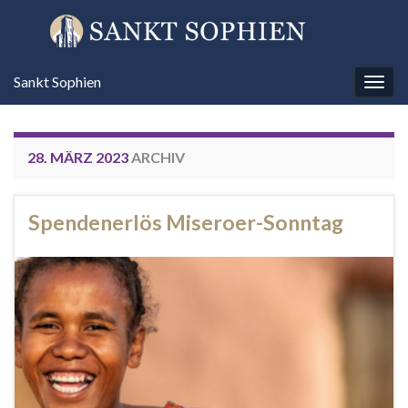
Sankt Sophien
Navi
umsc
28. MÄRZ 2023
ARCHIV
Spendenerlös Miseroer-Sonntag