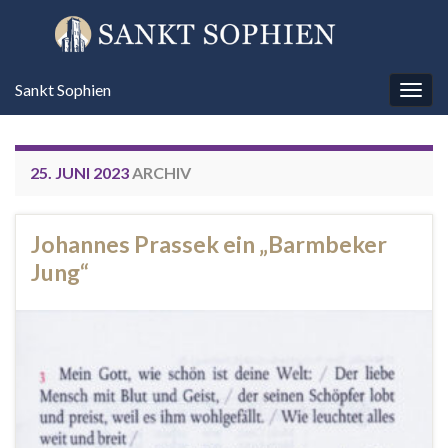
Sankt Sophien
Navi
umsc
25. JUNI 2023
ARCHIV
Johannes Prassek ein „Barmbeker
Jung“