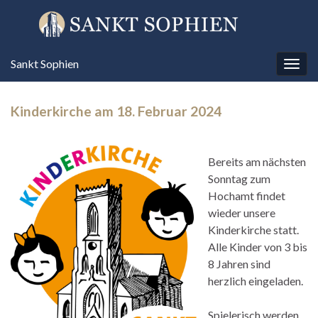
Sankt Sophien
Navi
umsc
Kinderkirche am 18. Februar 2024
Bereits am nächsten
Sonntag zum
Hochamt findet
wieder unsere
Kinderkirche statt.
Alle Kinder von 3 bis
8 Jahren sind
herzlich eingeladen.
Spielerisch werden