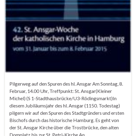
Pilgerweg auf den Spuren des hl. Ansgar Am Sonntag, 8.
Februar, 14.00 Uhr, Treffpunkt: St. Ansgar(Kleiner
Michel) (S 1-Stadthausbrücke/U3-Rödingsmarkt)In
diesem Jubiläumsjahr des hl. Ansgar (1150. Todestag)
pilgern wir auf den Spuren des Stadtgründers und ersten
Bischofs durch das historische Hamburg. Es geht von
der St. Ansgar Kirche über die Trostbrücke, den alten
Domplatz bis zur St. Petri-Kirche.An …