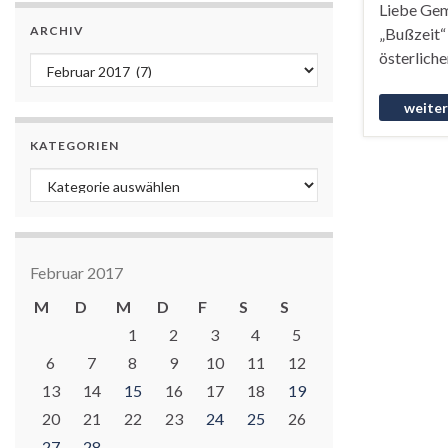
Liebe Geme
ARCHIV
„Bußzeit“ 
österliche
Archiv
KATEGORIEN
Kategorien
Februar 2017
M
D
M
D
F
S
S
1
2
3
4
5
6
7
8
9
10
11
12
13
14
15
16
17
18
19
20
21
22
23
24
25
26
27
28